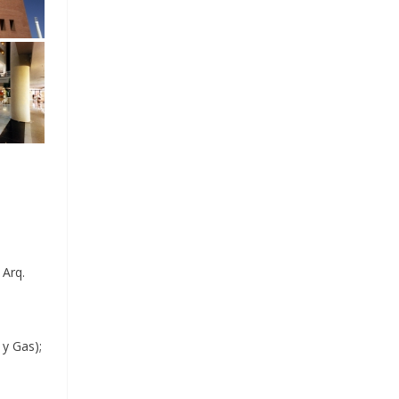
 Arq.
 y Gas);