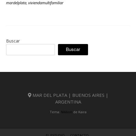
mardelplata
,
viviendamultifamiliar
Buscar
Buscar
MAR DEL PLATA | BUENOS AIRES |
ARGENTINA
Tema:
Nikkon
de Kaira
EL ESTUDIO
CONTACTO